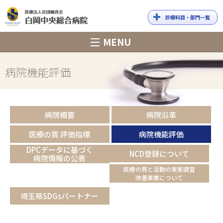
診療科目・部門一覧
白岡中央総合
MENU
病院
病院機能評価
病院概要
病院沿革
医療の質 評価指標
病院機能評価
DPCデータに基づく
NCD登録について
病院情報の公表
医療の質と活動の実態調査
改善事業について
埼玉県SDGsパートナー