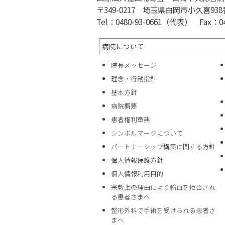
〒349-0217 埼玉県白岡市小久喜938
Tel：0480-93-0661（代表） Fax：048
病院について
院長メッセージ
理念・行動指針
基本方針
病院概要
患者権利章典
シンボルマークについて
パートナーシップ構築に関する方針
個人情報保護方針
個人情報利用目的
宗教上の理由により輸血を拒否され
る患者さまへ
整形外科で手術を受けられる患者さ
まへ