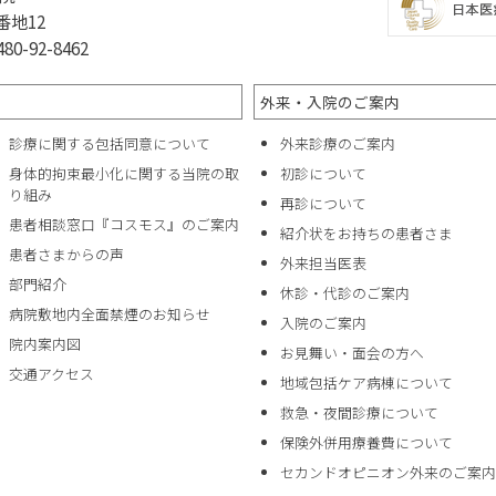
番地12
0-92-8462
外来・入院のご案内
診療に関する包括同意について
外来診療のご案内
身体的拘束最小化に関する当院の取
初診について
り組み
再診について
患者相談窓口『コスモス』のご案内
紹介状をお持ちの患者さま
患者さまからの声
外来担当医表
部門紹介
休診・代診のご案内
病院敷地内全面禁煙のお知らせ
入院のご案内
院内案内図
お見舞い・面会の方へ
交通アクセス
地域包括ケア病棟について
救急・夜間診療について
保険外併用療養費について
セカンドオピニオン外来のご案内