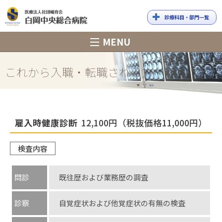
診療科目・部門一覧
白岡中央総合
MENU
病院
これから入職・転職される方へ
雇入時健康診断
12,100円（税抜価格11,000円）
検査内容
問診
既往歴および業務歴の調査
診察
自覚症状および他覚症状の有無の検査