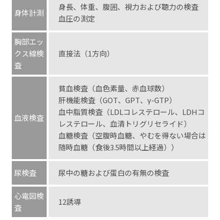
身長、体重、腹囲、視力および聴力の検査
身体計測
血圧の測定
胸部エッ
クス線検
直接法（1方向）
査
貧血検査（血色素量、赤血球数）
肝機能検査（GOT、GPT、γ-GTP）
血中脂質検査（LDLコレステロール、LDHコ
血液検査
レステロール、血清トリグリセライド）
血糖検査（空腹時血糖、やむを得ない場合は
随時血糖（食後3.5時間以上経過））
尿検査
尿中の糖および蛋白の有無の検査
心電図検
12誘導
査