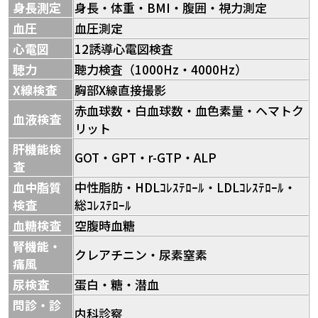
身長測定
身長・体重・BMI・腹囲・視力測定
血圧
血圧測定
心電図
12誘導心電図検査
聴力
聴力検査（1000Hz・4000Hz）
X線検査
胸部X線直接撮影
赤血球数・白血球数・血色素量・ヘマトク
血液検査
リット
肝機能検
GOT・GPT・r-GTP・ALP
査
血中脂質
中性脂肪・HDLｺﾚｽﾃﾛｰﾙ・LDLｺﾚｽﾃﾛｰﾙ・
検査
総ｺﾚｽﾃﾛｰﾙ
血糖検査
空腹時血糖
腎機能・
クレアチニン・尿素窒素
痛風
尿検査
蛋白・糖・潜血
問診・診
内科診察