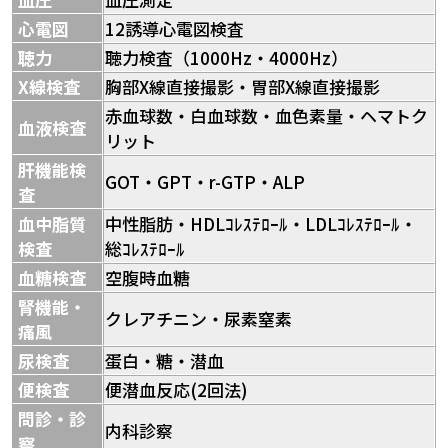
心電図
12誘導心電図検査
聴力
聴力検査（1000Hz・4000Hz）
X線検査
胸部X線直接撮影・胃部X線直接撮影
赤血球数・白血球数・血色素量・ヘマトク
血液検査
リット
肝機能検
GOT・GPT・r-GTP・ALP
査
血中脂質
中性脂肪・HDLｺﾚｽﾃﾛｰﾙ・LDLｺﾚｽﾃﾛｰﾙ・
検査
総ｺﾚｽﾃﾛｰﾙ
血糖検査
空腹時血糖
腎機能・
クレアチニン・尿素窒素
痛風
尿検査
蛋白・糖・潜血
便検査
便潜血反応(2回法)
問診・診
内科診察
察