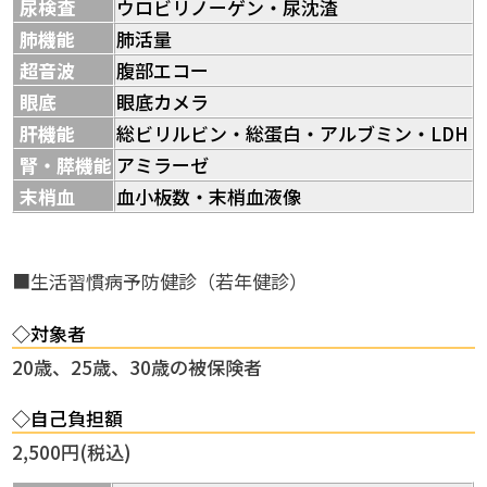
尿検査
ウロビリノーゲン・尿沈渣
肺機能
肺活量
超音波
腹部エコー
眼底
眼底カメラ
肝機能
総ビリルビン・総蛋白・アルブミン・LDH
腎・膵機能
アミラーゼ
末梢血
血小板数・末梢血液像
■生活習慣病予防健診（若年健診）
◇対象者
20歳、25歳、30歳の被保険者
◇自己負担額
2,500円(税込)