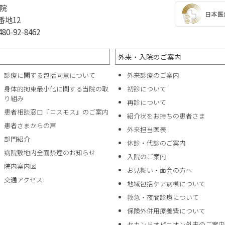
院
番地12
0-92-8462
外来・入院のご案内
診療に関する包括同意について
外来診療のご案内
身体的拘束最小化に関する当院の取
初診について
り組み
再診について
患者相談窓口『コスモス』のご案内
紹介状をお持ちの患者さま
患者さまからの声
外来担当医表
部門紹介
休診・代診のご案内
病院敷地内全面禁煙のお知らせ
入院のご案内
院内案内図
お見舞い・面会の方へ
交通アクセス
地域包括ケア病棟について
救急・夜間診療について
保険外併用療養費について
セカンドオピニオン外来のご案内