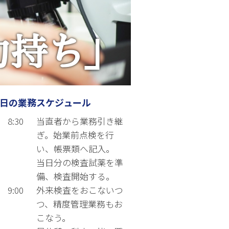
力持ち」
1日の業務スケジュール
8:30
当直者から業務引き継
ぎ。始業前点検を行
い、帳票類へ記入。
当日分の検査試薬を準
備、検査開始する。
9:00
外来検査をおこないつ
つ、精度管理業務もお
こなう。