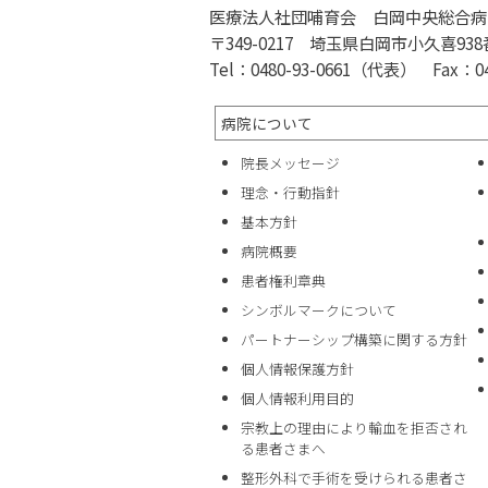
医療法人社団哺育会 白岡中央総合病
〒349-0217 埼玉県白岡市小久喜938
Tel：0480-93-0661（代表） Fax：048
病院について
院長メッセージ
理念・行動指針
基本方針
病院概要
患者権利章典
シンボルマークについて
パートナーシップ構築に関する方針
個人情報保護方針
個人情報利用目的
宗教上の理由により輸血を拒否され
る患者さまへ
整形外科で手術を受けられる患者さ