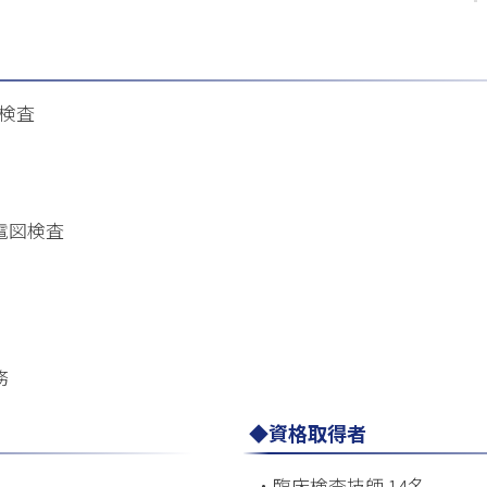
検査
電図検査
務
◆資格取得者
）
・臨床検査技師 14名