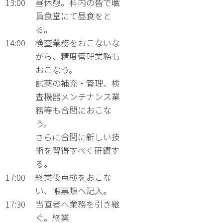
13:00
昼休憩。科内の皆で職
員食堂にて昼食をと
る。
14:00
検査業務をおこないな
がら、精度管理業務も
おこなう。
試薬の補充・管理、検
査機器メンテナンス業
務等も合間におこな
う。
さらに合間に新しい技
術を習得すべく研鑽す
る。
17:00
終業後点検をおこな
い、帳票類へ記入。
17:30
当直者へ業務を引き継
ぐ。終業