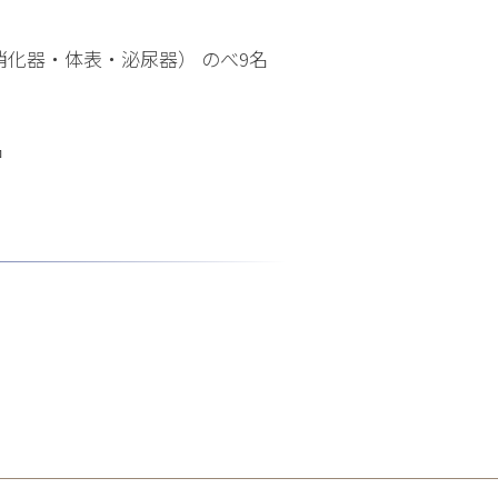
化器・体表・泌尿器） のべ9名
名