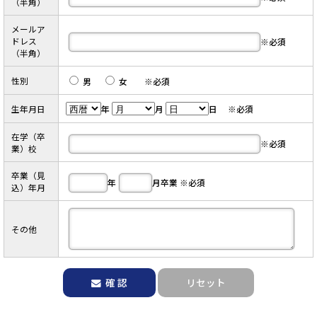
（半角）
メールア
ドレス
※必須
（半角）
性別
男
女 ※必須
生年月日
年
月
日 ※必須
在学（卒
※必須
業）校
卒業（見
年
月卒業 ※必須
込）年月
その他
確 認
リセット