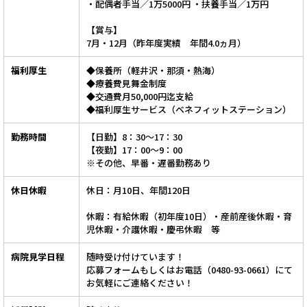
・配偶者手当／1万5000円 ・扶養手当／1万円
【賞与】
7月・12月（昨年度実績 年間4.0ヵ月）
福利厚生
◆保養所（軽井沢・那須・熱海）
◆療養費見舞金制度
◆交通費月50,000円迄支給
◆福利厚生サービス（ベネフィットステーション）
勤務時間
【日勤】8：30～17：30
【夜勤】17：00～9：00
※その他、早番・遅番勤務あり
休日休暇
休日：月10日、年間120日
休暇：有給休暇（初年度10日）・産前産後休暇・育
児休暇・介護休暇・慶弔休暇 等
病院見学日程
随時受け付けています！
応募フォームもしくはお電話（0480-93-0661）にて
お気軽にご連絡ください！