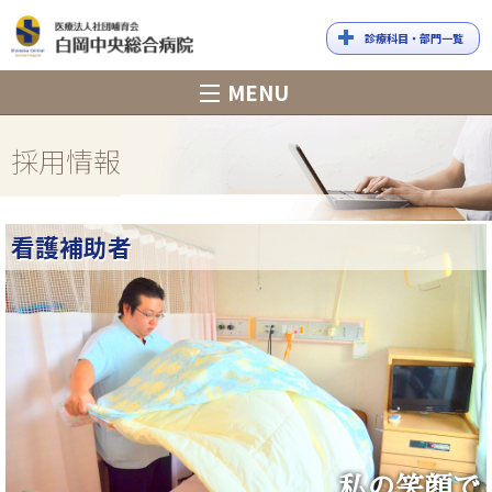
診療科目・部門一覧
白岡中央総合
MENU
病院
採用情報
看護補助者
私の笑顔で