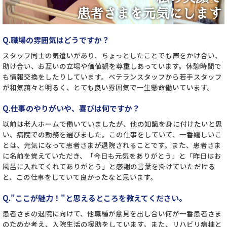
患者さまを元気にします
Q.職場の雰囲気はどうですか？
スタッフ同士の気遣いがあり、ちょっとしたことでも声をかけ合い、
助け合い、お互いの立場や価値観を尊重しあっています。休憩時間で
も情報交換をしたりしています。ベテランスタッフから若手スタッフ
が和気藹々と明るく、とても良い雰囲気で一生懸命働いています。
Q.仕事のやりがいや、喜びは何ですか？
以前は老人ホームで働いていましたが、他の知識を身に付けたいと思
い、病院での勤務を選びました。この仕事をしていて、一番嬉しいこ
とは、元気になって患者さまが退院されることです。また、患者さま
に名前を覚えていただき、「今日も元気をありがとう」と「昨日はお
風呂に入れてくれてありがとう」と感謝の言葉を掛けていただける
と、この仕事をしていて良かったなと思います。
Q."ここが魅力！"と思えるところを教えてください。
患者さまの退院に向けて、他職種が意見を出し合い何が一番患者さま
のためか考え、入院生活の援助をしています。また、リハビリ病棟と