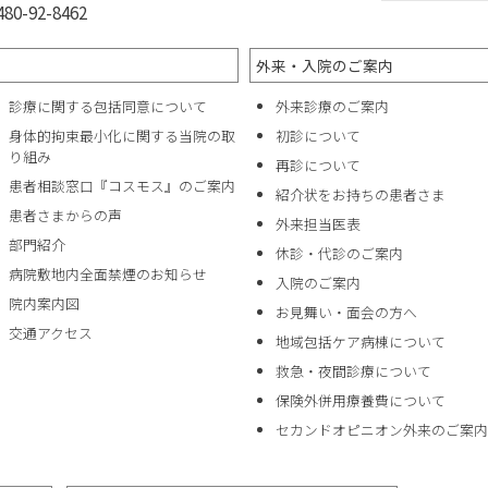
0-92-8462
外来・入院のご案内
診療に関する包括同意について
外来診療のご案内
身体的拘束最小化に関する当院の取
初診について
り組み
再診について
患者相談窓口『コスモス』のご案内
紹介状をお持ちの患者さま
患者さまからの声
外来担当医表
部門紹介
休診・代診のご案内
病院敷地内全面禁煙のお知らせ
入院のご案内
院内案内図
お見舞い・面会の方へ
交通アクセス
地域包括ケア病棟について
救急・夜間診療について
保険外併用療養費について
セカンドオピニオン外来のご案内