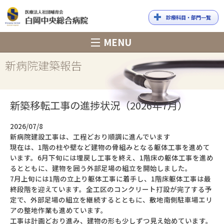
診療科目・部門一覧
白岡中央総合
MENU
病院
新病院建築報告
新築移転工事の進捗状況（2026年7月）
2026/07/8
新病院建設工事は、工程どおり順調に進んでいます
現在は、1階の柱や壁など建物の骨組みとなる躯体工事を進めて
います。6月下旬には埋戻し工事を終え、1階床の躯体工事を進め
るとともに、建物を囲う外部足場の組立を開始しました。
7月上旬には1階の立上り躯体工事に着手し、1階床躯体工事は最
終段階を迎えています。全工区のコンクリート打設が完了する予
定で、外部足場の組立を継続するとともに、敷地南側駐車場エリ
アの整地作業も進めています。
工事は計画どおり進み、建物の形も少しずつ見え始めています。