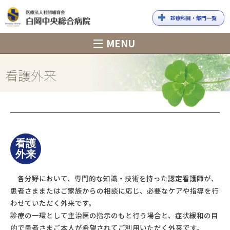
診療科目・部門一覧
白岡中央総合
MENU
病院
看護外来
看護
外来
各分野において、専門的な知識・技術を持った
認定看護師
が、
患者さままたはご家族からの相談に応じ、必要なケアや指導を行
わせていただく外来です。
診療の一環として主治医の指示のもと行う場合と、症状緩和の目
的で患者さまご本人が希望されてご利用いただく外来です。