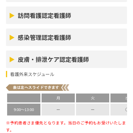
認知症は、今までできていたことが出来なくなる、理
キノーム・フェントステープ)の使い方
食事
認知症看護認定看護師はこんなことを支援させて
引き起こします。
解（認識）していたことが理解（認識）出来なくな
訪問看護認定看護師
いただきます
●がんによる痛みがある人へのケア
食生活の見直し、食事内容を改善するコツ
る”生活障害”と言われています。そのような不安や混乱
●がんの痛み以外の辛さ(呼吸困難感、全身の
病気や障害があっても住み慣れた地域やご自宅で安心し
運動
認知症を正しく知るための情報提供
訪問看護認定看護師はこんなことを支援させてい
から起こりうる症状をキャッチし、適切なケアを行う
て、その人らしい療養生活を送れるよう、ご本人とご
感染管理認定看護師
ただきます
倦怠感、吐き気、食欲不振など)を抱える人へ
日常生活に無理なく運動を取り込むポイント
ことが認知症看護です。
体調の観察
家族の支援をする看護ケアのことです。
のケア
薬物
「感染管理認定看護師」とは、院内での感染症の発生
●日々の体調変化の観察方法
体調の観察
感染管理認定看護師はこんなことを支援させてい
看護師や理学療法士がその方の生活する場所へ訪問し
を予防し、患者さんやご家族、職員を感染から守るた
心のつらさ
皮膚・排泄ケア認定看護師
ただきます
糖尿病治療薬を確実に投与する方法
●観察から異常の早期発見につなげるポイン
てケアを行ないます。
●体調変化の予測・異常の早期発見
めの専門的な知識と技術を持つ看護師です。
●「死にたい」 「死ぬことが怖い｣と訴える
注射薬の打ち方や、取り扱い方法
ト
皮膚・排泄ケアとは、
●早期診断のための体調観察（フィジカルア
感染症の兆候をいち早く察知し、必要な検査
皮膚・排泄ケア認定看護師はこんなことを支援さ
地域の医療機関や高齢者施設などとも連携し、院内の
看護外来スケジュール
W：＜wound：創傷＞
人へのケア
血糖測定
せていただきます
記憶の変化
セスメント）
みならず地域の皆さんの感染対策についてご支援させ
を迅速に実施
褥瘡、下腿潰瘍など傷のケア
ていただきます。
●死についてスタッフが返答に悩む(困る)人
血糖測定の方法
●「加齢」と「物忘れ」の違いについて
在宅での医療処置・薬の管理
●感染症が疑われる患者さんに対し臨床推論
褥瘡（床ずれ）
O：＜ostomy：人工肛門＞
月
火
水
感染管理認定看護師は、地域の皆さんの健康を守る味
への支援
測定した血糖値の意味を振り返る
●記憶障害の種類・関連する症状に応じた接
●医療依存度の高い方への安全な医療処置管
に基づいた血液培養採取や適切な検査を迅速
人工肛門造設前後のケア、人工肛門による皮膚のト
●褥瘡予防対策（マットレス、スキンケアな
方として、病院全体での感染予防に力を注いでいます。
9:00～13:00
ー
ー
○
ターミナル期(看取り期)の人への支援
ラブル
生活
し方
理
に実施し、治療開始までの時間短縮と重症化
ど）
C：＜continence：失禁＞
●ターミナル期に看護職、介護職に何ができ
※予約患者さま優先となります。当日のご予約もお受けいたしま
シックデイ(病気の日)のときの対応
感覚器（目・耳・鼻・口など）の大切さ
●ケアに必要な医療材料などの管理
予防に努めます。
●発症した褥瘡のケア
尿失禁の対応、尿失禁、便失禁によるスキントラ
す。