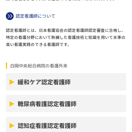
認定看護師について
認定看護師とは、日本看護協会の認定看護師認定審査に合格し、
特定の看護分野において熟練した看護技術と知識を用いて水準の
高い看護実践のできる看護師です。
白岡中央総合病院の看護外来
緩和ケア認定看護師
緩和ケアとは、病気の治療を目的としたものではな
緩和ケア認定看護師はこんなことを支援させてい
く、苦痛を取り除き、ご本人さまとご家族さまにとって
糖尿病看護認定看護師
ただきます
可能な限り、その人らしく、快適な生活を送れるよう
糖尿病は、血液中のブドウ糖(血糖)が多くなり、高血糖
身体のつらさ
糖尿病看護認定看護師はこんなことを支援させて
にするケアのことです。病気の早い段階から適応され、
が続く病気です。血糖値が高い状態が長い間続くと、全
認知症看護認定看護師
いただきます
治療と平行して行われます。
●医療用麻薬全般の相談(オキシコンチン・オ
身の血管が少しずつ障害されて、いろいろな合併症を