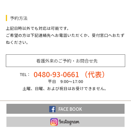
て、 何を大切に支援したらよいのか
低血糖時の対処法
●眼鏡・補聴器・義歯などを付けることで、
●外来治療中や、早期退院など、さまざまな
感染予防策の提案
●退院時のケア指導
ブル
これからどこで暮らすのかの選択
フットケアの方法
「認知症」の発症予防や進行を遅らせること
の３本柱からなり、健やかな皮膚を維持増進するとと
場合に対応した薬の管理
●医療機関や高齢者施設等の感染予防策の提
フットケア
予約方法
もに、寝たきりでおこる床ずれのお手当の方法や、お
●どんなときに入院したほうがよいのか
相談
への理解を深める。
在宅療養に必要なセルフケア・介護支援
案を行います。
●爪切り
むつかぶれ、尿もれや、尿閉など、生きていく上で欠
上記日時以外でも対応は可能です。
●緩和ケア病院やホスピスについての情報提
治療・療養生活に対する不安や疑問の解消
受診の相談
●ご本人・ご家族を尊重したセルフケア（自
●在宅等で患者さんに使用されている医療器
●靴の履き方
ご希望の方は下記連絡先へお電話いただくか、受付窓口へおたず
かせない排泄に対してアプローチします。
供
ねください。
糖尿病治療に関する知識・技術の提供
●どんな症状が出たときに病院へ行くべきか
分で自分のことが出来る）能力を高める支援
機〔尿道留置カテーテル・中心静脈カテーテ
ストーマケア
家族へのケア
個人・集団向け、糖尿病の症状・治療・生活
●「認知症」で病院を受診するときのアドバ
●療養生活を続けるためのご家族の支援
ル（ポート）・人工呼吸器など〕の感染予防
●ストーマ造設前から退院後まで絶え間ない
看護外来のご予約・お問合せ先
●家族の不安への寄り添い方
などに関する講習の開催
イス
●今後の治療・療養の意思やご希望について
策の提案を行います。
ケア支援
0480-93-0661 （代表）
●本人を失うことを嘆き悲しむ家族への支援
糖尿病と合併症予防の啓発活動
TEL：
●治療方法や薬についての情報提供
の相談
●ストーマ造設前の位置決め
平日 9:00～17:00
●ターミナル期(看取り期)の家族への具体的
一次予防
状態・環境に合わせた適切なケアの提供
●活用できる制度や社会資源の情報提供
●患者さんの状態に合わせたストーマ装具選
土曜、日曜、および祝日はお受けできません。
な支援
糖尿病の発症を防ぐために生活習慣の改善を
心と体のバランス
●他の施設･スタッフとの連携・情報共有
択
スタッフの支援
心がける
●「不安」や「分かってもらえない」などの
療養場所が変わるときの支援
●ストーマ皮膚トラブル
FACE BOOK
●「今やれていること」の言語化
二次予防
訴えがうまく口に出せない人へのケア
●療養場所が変わるときの看護・精神的な支
胃ろうケア
●亡くなった人のケアを振り返り、スタッフ
糖尿病を早期発見し、合併症を防ぐために、
●環境の変化に応じた適切なケア
援
●日々のケア方法