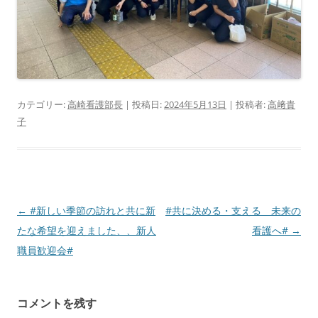
カテゴリー:
高崎看護部長
| 投稿日:
2024年5月13日
|
投稿者:
高﨑貴
子
投
←
#新しい季節の訪れと共に新
#共に決める・支える 未来の
稿
たな希望を迎えました、、新人
看護へ#
→
ナ
職員歓迎会#
ビ
ゲ
コメントを残す
ー